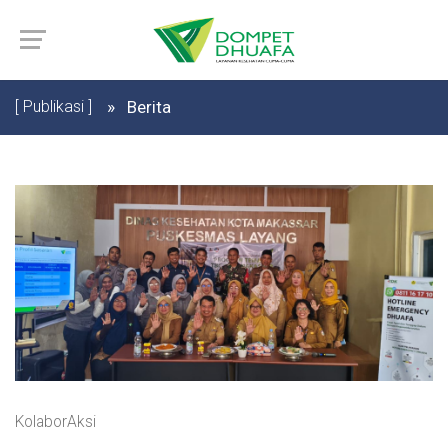
[ Publikasi ]
Berita
KolaborAksi