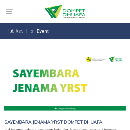
[ Publikasi ]
Event
SAYEMBARA JENAMA YRST DOMPET DHUAFA
d dJenama adalah padanan kata dari brand atau merek. Mengacu