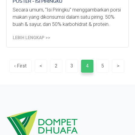
POSTER - ISI PIRINGKU
Secara umum, "Isi Piringku" menggambarkan porsi
makan yang dikonsumsi dalam satu piring. 50%
buah & sayur, dan 50% karbohidrat & protein.
LEBIH LENGKAP >>
‹ First
<
2
3
4
5
>