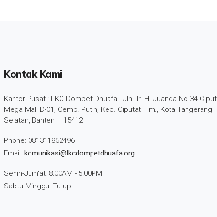
Kontak Kami
Kantor Pusat : LKC Dompet Dhuafa - Jln. Ir. H. Juanda No.34 Ciput
Mega Mall D-01, Cemp. Putih, Kec. Ciputat Tim., Kota Tangerang
Selatan, Banten – 15412
Phone: 081311862496
Email:
komunikasi@lkcdompetdhuafa.org
Senin-Jum'at: 8:00AM - 5:00PM
Sabtu-Minggu: Tutup