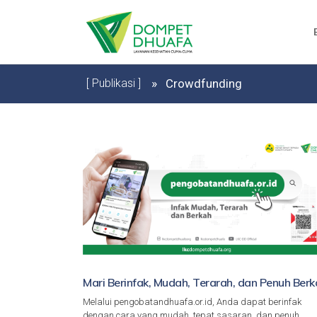
[ Publikasi ]
Crowdfunding
Mari Berinfak, Mudah, Terarah, dan Penuh Berk
Melalui pengobatandhuafa.or.id, Anda dapat berinfak
dengan cara yang mudah, tepat sasaran, dan penuh