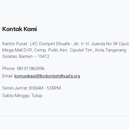
Kontak Kami
Kantor Pusat : LKC Dompet Dhuafa - Jln. Ir. H. Juanda No.34 Ciput
Mega Mall D-01, Cemp. Putih, Kec. Ciputat Tim., Kota Tangerang
Selatan, Banten – 15412
Phone: 081311862496
Email:
komunikasi@lkcdompetdhuafa.org
Senin-Jum'at: 8:00AM - 5:00PM
Sabtu-Minggu: Tutup