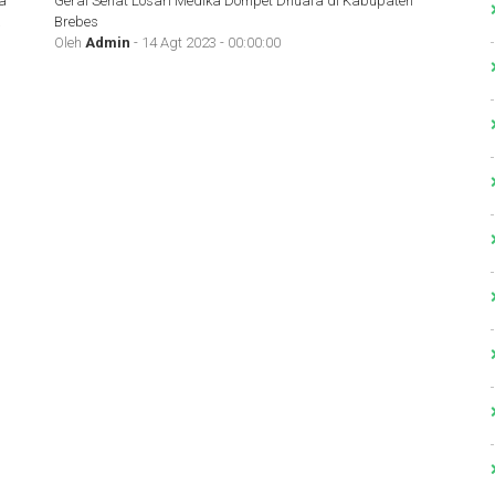
a
Gerai Sehat Losari Medika Dompet Dhuafa di Kabupaten
a
Brebes
Oleh
Admin
- 14 Agt 2023 - 00:00:00