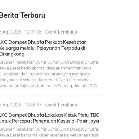
Berita Terbaru
5 Agt 2026 - 12:07:36 -
Event Lembaga
LKC Dompet Dhuafa Perkuat Kesehatan
Keluarga melalui Pelayanan Terpadu di
Cirangkong
Layanan Kesehatan Cuma-Cuma (LKC) Dompet Dhuafa
Jawa Barat berkolaborasi dengan Pemerintah Desa
Cirangkong dan Puskesmas Cirangkong menggelar
Pelayanan Kesehatan Terpadu di Desa Cirangkong,
Kecamatan Cijambe, Kabupaten Subang, Jumat (17/7).
5 Agt 2026 - 13:46:37 -
Event Lembaga
LKC Dompet Dhuafa Lakukan Ketuk Pintu TBC
untuk Percepat Penemuan Kasus di Pasir Jaya
Layanan Kesehatan Cuma-Cuma (LKC) Dompet Dhuafa
Jawa Barat bersama kader kesehatan, Kelurahan Pasir