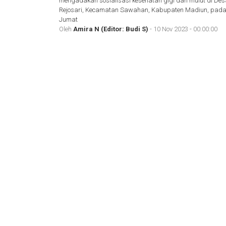
mengadakan sosialisasi kesehatan gigi dan mulut di Des
Rejosari, Kecamatan Sawahan, Kabupaten Madiun, pad
Jumat
Oleh
Amira N (Editor: Budi S)
- 10 Nov 2023 - 00:00:00