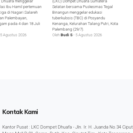
t Dhuafa menggelar
(LKC) Dompet Dhuafa Sumatera
las Ibu Hamil pertemuan
Selatan bersama Puskesmas Tegal
tiga di Nagari Salareh
Binangun menggelar edukasi
tan Palembayan,
tuberkulosis (TBC) di Posyandu
am pada 4 dan 18 Juli
Kenanga, Kelurahan Talang Putri, Kota
Palembang (29/7).
 5 Agustus 2026
Oleh
Budi S
- 5 Agustus 2026
Kontak Kami
Kantor Pusat : LKC Dompet Dhuafa - Jln. Ir. H. Juanda No.34 Ciput